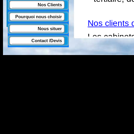
Nos Clients
Pourquoi nous choisir
Nos clients 
Nous situer
Les cabinets
Contact /Devis
Les cabinet
société impo
société spéc
et pièces po
Nos clients 
Agence de cr
Agence de c
architecture 
Agence spéci