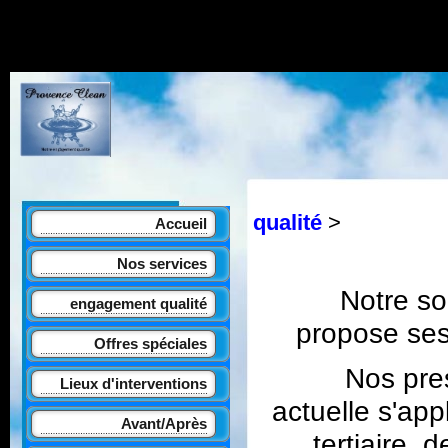
qualité
>
Accueil
Nos services
Notre so
engagement qualité
propose ses 
Offres spéciales
Nos presta
Lieux d'interventions
actuelle s'ap
Avant/Après
tertiaire,